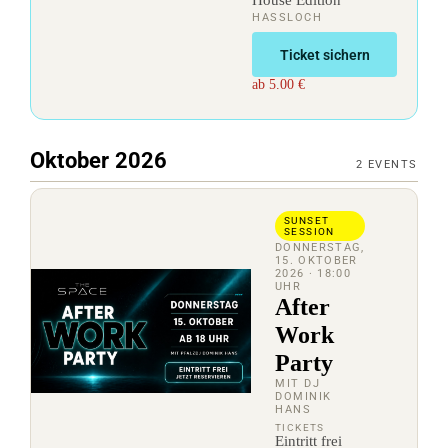
House Edition
HASSLOCH
Ticket sichern
ab 5.00 €
Oktober 2026
2
EVENTS
SUNSET
SESSION
DONNERSTAG,
15. OKTOBER
2026
· 18:00
UHR
After
Work
Party
MIT DJ
DOMINIK
HANS
TICKETS
Eintritt frei