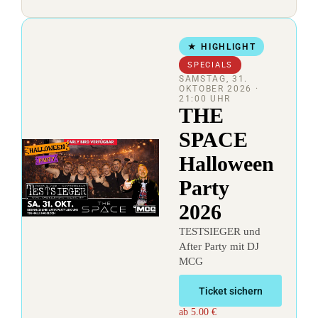
★ HIGHLIGHT
SPECIALS
SAMSTAG, 31.
OKTOBER 2026
·
21:00 UHR
THE
SPACE
Halloween
Party
2026
TESTSIEGER und
After Party mit DJ
MCG
Ticket sichern
ab 5.00 €