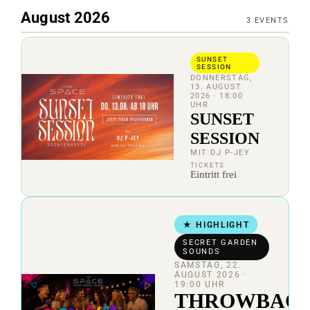
August 2026
3
EVENTS
SUNSET
SESSION
DONNERSTAG,
13. AUGUST
2026
· 18:00
UHR
SUNSET
SESSION
MIT DJ P-JEY
TICKETS
Eintritt frei
★ HIGHLIGHT
SECRET GARDEN
SOUNDS
SAMSTAG, 22.
AUGUST 2026
·
19:00 UHR
THROWBAC