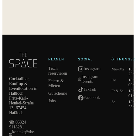
PLANEN
SOCIAL
ÖFFNUNGSZ
Tisch
Instagram
Mo–Mi
18:0
reservieren
23:0
Instagram
Cocktailbar,
Do
18:0
Feiern &
Events
Rooftop &
00:0
Mieten
Eventlocation in
TikTok
Fr & Sa
18:0
Gutscheine
Haßloch.
01:0
Facebook
Fritz-Karl-
Jobs
So
18:0
Henkel-Straße
23:0
13, 67454
Haßloch
☎
06324
9118281
kontakt@the-