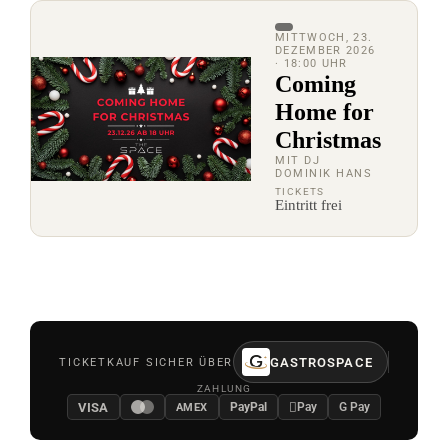
MITTWOCH, 23.
DEZEMBER 2026
· 18:00 UHR
Coming
Home for
Christmas
MIT DJ
DOMINIK HANS
TICKETS
Eintritt frei
GASTROSPACE
TICKETKAUF SICHER ÜBER
ZAHLUNG
VISA

PayPal
Pay
G Pay
AMEX