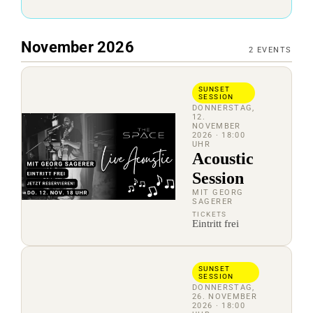
November 2026
2
EVENTS
SUNSET
SESSION
DONNERSTAG,
12.
NOVEMBER
2026
· 18:00
UHR
Acoustic
Session
MIT GEORG
SAGERER
TICKETS
Eintritt frei
SUNSET
SESSION
DONNERSTAG,
26. NOVEMBER
2026
· 18:00