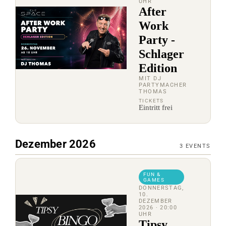
UHR
After
Work
Party -
Schlager
Edition
MIT DJ
PARTYMACHER
THOMAS
TICKETS
Eintritt frei
Dezember 2026
3
EVENTS
FUN &
GAMES
DONNERSTAG,
10.
DEZEMBER
2026
· 20:00
UHR
Tipsy