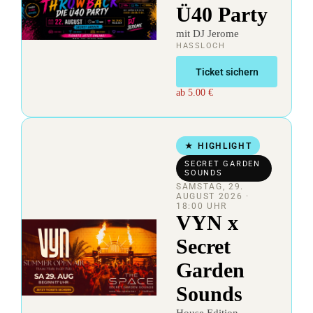
Ü40 Party
mit DJ Jerome
HASSLOCH
Ticket sichern
ab 5.00 €
★ HIGHLIGHT
SECRET GARDEN
SOUNDS
SAMSTAG, 29.
AUGUST 2026
·
18:00 UHR
VYN x
Secret
Garden
Sounds