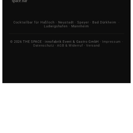
space.bar
Cocktailbar für Haßloch · Neustadt · Speyer · Bad Dürkheim ·
Ludwigshafen · Mannheim
© 2026 THE SPACE · innofabrik Event & Gastro GmbH ·
Impressum
·
Datenschutz
·
AGB & Widerruf
·
Versand