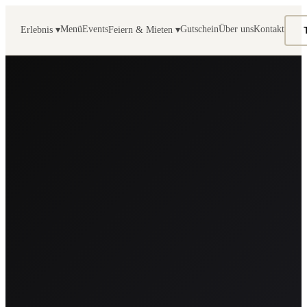
Menü
Events
Gutschein
Über uns
Kontakt
Erlebnis ▾
Feiern & Mieten ▾