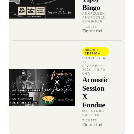
Bingo
ANKREUZEN.
ANSTOSSEN. G
EWINNEN.
TICKETS
Eintritt frei
SUNSET
SESSION
DONNERSTAG,
17.
DEZEMBER
2026
· 18:00
UHR
Acoustic
Session
X
Fondue
MIT GEORG
SAGERER
TICKETS
Eintritt frei