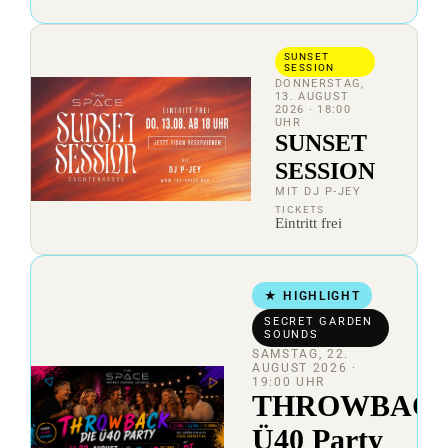
SUNSET
SESSION
DONNERSTAG,
13. AUGUST
2026
· 18:00
UHR
SUNSET
SESSION
MIT DJ P-JEY
TICKETS
Eintritt frei
★ HIGHLIGHT
SECRET GARDEN
SOUNDS
SAMSTAG, 22.
AUGUST 2026
·
19:00 UHR
THROWBAC
Ü40 Party