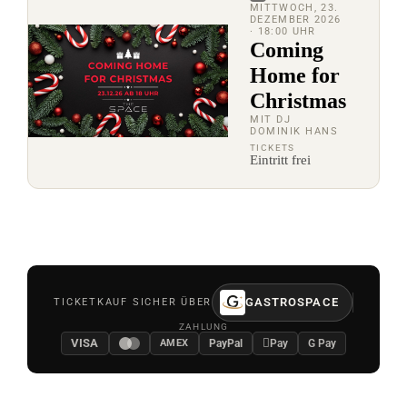
MITTWOCH, 23.
DEZEMBER 2026
· 18:00 UHR
Coming
Home for
Christmas
MIT DJ
DOMINIK HANS
TICKETS
Eintritt frei
GASTROSPACE
TICKETKAUF SICHER ÜBER
ZAHLUNG
VISA

PayPal
Pay
G Pay
AMEX