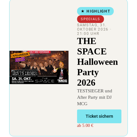
★ HIGHLIGHT
SPECIALS
SAMSTAG, 31.
OKTOBER 2026
·
21:00 UHR
THE
SPACE
Halloween
Party
2026
TESTSIEGER und
After Party mit DJ
MCG
Ticket sichern
ab 5.00 €