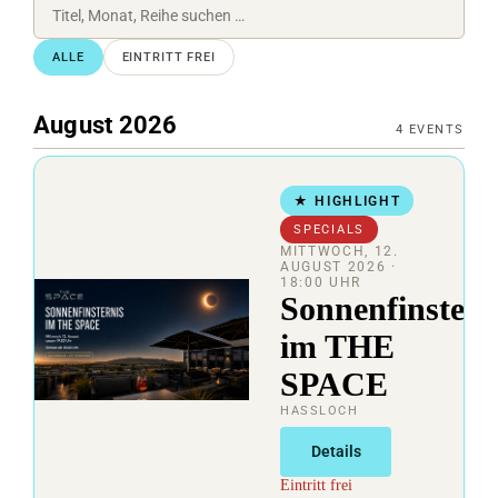
ALLE
EINTRITT FREI
August 2026
4
EVENTS
★ HIGHLIGHT
SPECIALS
MITTWOCH, 12.
AUGUST 2026
·
18:00 UHR
Sonnenfinstern
im THE
SPACE
HASSLOCH
Details
Eintritt frei