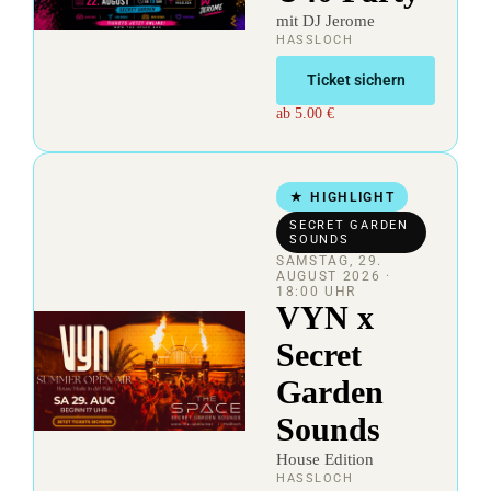
mit DJ Jerome
HASSLOCH
Ticket sichern
ab 5.00 €
★ HIGHLIGHT
SECRET GARDEN
SOUNDS
SAMSTAG, 29.
AUGUST 2026
·
18:00 UHR
VYN x
Secret
Garden
Sounds
House Edition
HASSLOCH