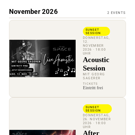
November 2026
2
EVENTS
SUNSET
SESSION
DONNERSTAG,
12.
NOVEMBER
2026
· 18:00
UHR
Acoustic
Session
MIT GEORG
SAGERER
TICKETS
Eintritt frei
SUNSET
SESSION
DONNERSTAG,
26. NOVEMBER
2026
· 18:00
UHR
After