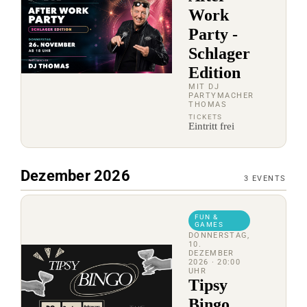
Work
Party -
Schlager
Edition
MIT DJ
PARTYMACHER
THOMAS
TICKETS
Eintritt frei
Dezember 2026
3
EVENTS
FUN &
GAMES
DONNERSTAG,
10.
DEZEMBER
2026
· 20:00
UHR
Tipsy
Bingo