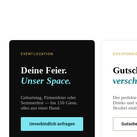
EVENTLOCATION
GESCHENKI
Deine Feier.
Gutsc
Unser Space.
versc
Geburtstag, Firmenfeier oder
Der perfekte
Sommerfest — bis 150 Gäste,
Drinks und
alles aus einer Hand.
flexibel einl
Unverbindlich anfragen
Gutsche