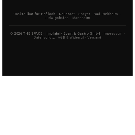
Cocktailbar für Haßloch · Neustadt · Speyer · Bad Dürkheim ·
Ludwigshafen · Mannheim
© 2026 THE SPACE · innofabrik Event & Gastro GmbH ·
Impressum
·
Datenschutz
·
AGB & Widerruf
·
Versand