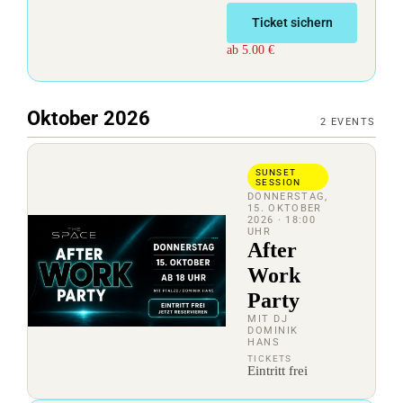
Ticket sichern
ab 5.00 €
Oktober 2026
2
EVENTS
SUNSET
SESSION
DONNERSTAG,
15. OKTOBER
2026
· 18:00
UHR
After
Work
Party
MIT DJ
DOMINIK
HANS
TICKETS
Eintritt frei