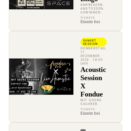
ANKREUZEN.
ANSTOSSEN. G
EWINNEN.
TICKETS
Eintritt frei
SUNSET
SESSION
DONNERSTAG,
17.
DEZEMBER
2026
· 18:00
UHR
Acoustic
Session
X
Fondue
MIT GEORG
SAGERER
TICKETS
Eintritt frei