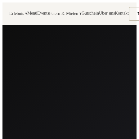
Menü
Events
Gutschein
Über uns
Kontakt
Erlebnis ▾
Feiern & Mieten ▾