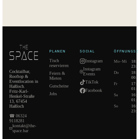
PLANEN
SOCIAL
ÖFFNUNGSZ
Tisch
Instagram
Mo–Mi
18:0
reservieren
23:0
Instagram
Cocktailbar,
Do
18:0
Feiern &
Events
Rooftop &
00:0
Mieten
Eventlocation in
TikTok
Fr
17:0
Gutscheine
Haßloch.
01:0
Facebook
Fritz-Karl-
Jobs
Sa
16:3
Henkel-Straße
01:0
13, 67454
So
16:3
Haßloch
23:0
☎
06324
9118281
kontakt@the-
space.bar