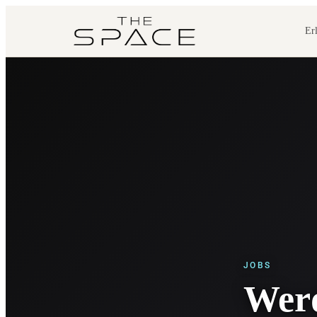
Er
JOBS
Werd