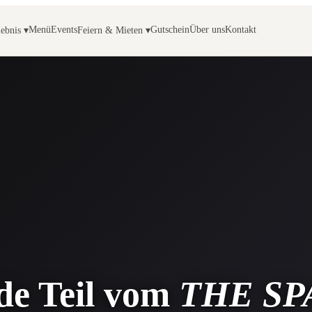
Menü
Events
Gutschein
Über uns
Kontakt
lebnis ▾
Feiern & Mieten ▾
e Teil vom
THE SP